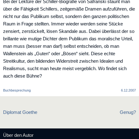
Bei der Lektüre der Schiller-Biografie von Safranski staunt man
über die Fähigkeit Schillers, zeitgemäße Dramen aufzuführen, die
nicht nur das Publikum selbst, sondern den ganzen politischen
Raum in Frage stellten. Immer wieder werden seine Stücke
zensiert, zerstückelt, lösen Skandale aus. Dabei überlässt der so
brillante wie mutige Dichter dem Publikum das moralische Urteil,
man muss (besser man darf) selbst entscheiden, ob man
Wallenstein als „Guten“ oder „Bösen“ sieht. Diese echte
Streitkultur, den bildenden Widerstreit zwischen Idealen und
Realismus, sucht man heute meist vergeblich. Wo findet sich
auch diese Bühne?
Buchbesprechung
6.12.2007
Beitragsnavigation
Diplomat Goethe
Genug?
Über den Autor