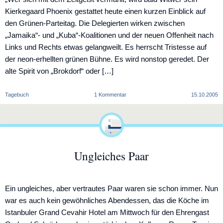
Kierkegaard Phoenix gestattet heute einen kurzen Einblick auf
den Grünen-Parteitag. Die Delegierten wirken zwischen
„Jamaika“- und „Kuba“-Koalitionen und der neuen Offenheit nach
Links und Rechts etwas gelangweilt. Es herrscht Tristesse auf
der neon-erhellten grünen Bühne. Es wird nonstop geredet. Der
alte Spirit von „Brokdorf“ oder […]
zu
Tagebuch
1 Kommentar
15.10.2005
In
den
Supermarkt
Ungleiches Paar
Ein ungleiches, aber vertrautes Paar waren sie schon immer. Nun
war es auch kein gewöhnliches Abendessen, das die Köche im
Istanbuler Grand Cevahir Hotel am Mittwoch für den Ehrengast