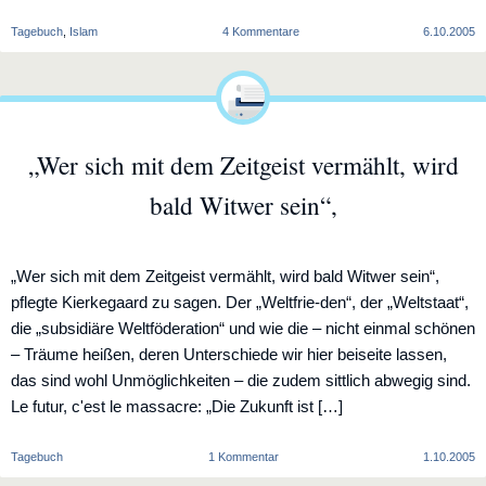
zu
Tagebuch
,
Islam
4 Kommentare
6.10.2005
Fasten
und
Zakat
„Wer sich mit dem Zeitgeist vermählt, wird
bald Witwer sein“,
„Wer sich mit dem Zeitgeist vermählt, wird bald Witwer sein“,
pflegte Kierkegaard zu sagen. Der „Weltfrie-den“, der „Weltstaat“,
die „subsidiäre Weltföderation“ und wie die – nicht einmal schönen
– Träume heißen, deren Unterschiede wir hier beiseite lassen,
das sind wohl Unmöglichkeiten – die zudem sittlich abwegig sind.
Le futur, c'est le massacre: „Die Zukunft ist […]
zu
Tagebuch
1 Kommentar
1.10.2005
„Wer