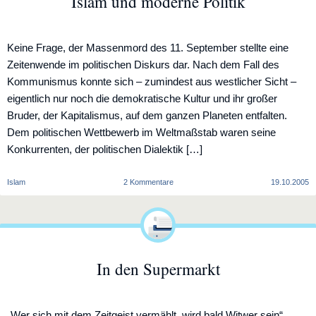
Islam und moderne Politik
Keine Frage, der Massenmord des 11. September stellte eine
Zeitenwende im politischen Diskurs dar. Nach dem Fall des
Kommunismus konnte sich – zumindest aus westlicher Sicht –
eigentlich nur noch die demokratische Kultur und ihr großer
Bruder, der Kapitalismus, auf dem ganzen Planeten entfalten.
Dem politischen Wettbewerb im Weltmaßstab waren seine
Konkurrenten, der politischen Dialektik […]
zu
Islam
2 Kommentare
19.10.2005
Islam
und
moderne
Politik
In den Supermarkt
„Wer sich mit dem Zeitgeist vermählt, wird bald Witwer sein“