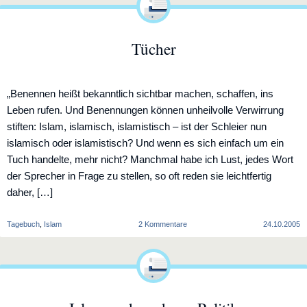
die
moderne
Massenvernichtungswaffe
Tücher
„Benennen heißt bekanntlich sichtbar machen, schaffen, ins
Leben rufen. Und Benennungen können unheilvolle Verwirrung
stiften: Islam, islamisch, islamistisch – ist der Schleier nun
islamisch oder islamistisch? Und wenn es sich einfach um ein
Tuch handelte, mehr nicht? Manchmal habe ich Lust, jedes Wort
der Sprecher in Frage zu stellen, so oft reden sie leichtfertig
daher, […]
zu
Tagebuch
,
Islam
2 Kommentare
24.10.2005
Tücher