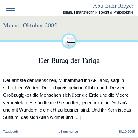
Skip
Abu Bakr Rieger
to
Islam, Finanztechnik, Recht & Philosophie
content
Monat:
Oktober 2005
Der Buraq der Tariqa
Der ärmste der Menschen, Muhammad ibn Al-Habib, sagt in
schlichten Worten: Der Lobpreis gebührt Allah, durch Dessen
Großzügigkeit die Menschen sich über die Erde und die Meere
verbreiteten. Er sandte die Gesandten, jeden mit einer Schari’a
und mit Wundern, die nicht zu leugnen sind. Und ihr Kern ist das
Sufitum, das sich Allah widmet und […]
zu
Tagebuch
1 Kommentar
30.10.2005
Der