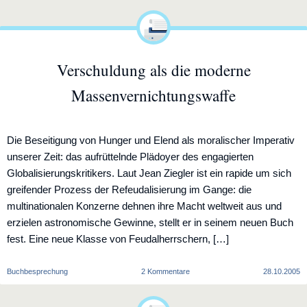
Buraq
der
Tariqa
Verschuldung als die moderne
Massenvernichtungswaffe
Die Beseitigung von Hunger und Elend als moralischer Imperativ
unserer Zeit: das aufrüttelnde Plädoyer des engagierten
Globalisierungskritikers. Laut Jean Ziegler ist ein rapide um sich
greifender Prozess der Refeudalisierung im Gange: die
multinationalen Konzerne dehnen ihre Macht weltweit aus und
erzielen astronomische Gewinne, stellt er in seinem neuen Buch
fest. Eine neue Klasse von Feudalherrschern, […]
zu
Buchbesprechung
2 Kommentare
28.10.2005
Verschuldung
als