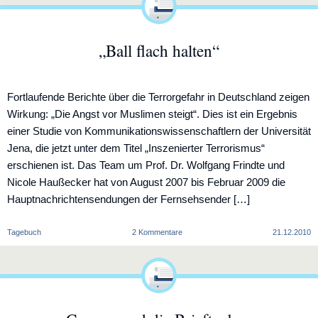
Geld“Hans-
Olaf
Henkel
glaubt
„Ball flach halten“
nicht
mehr
an
den
Fortlaufende Berichte über die Terrorgefahr in Deutschland zeigen
Euro.
Wirkung: „Die Angst vor Muslimen steigt“. Dies ist ein Ergebnis
einer Studie von Kommunikationswissenschaftlern der Universität
Jena, die jetzt unter dem Titel „Inszenierter Terrorismus“
erschienen ist. Das Team um Prof. Dr. Wolfgang Frindte und
Nicole Haußecker hat von August 2007 bis Februar 2009 die
Hauptnachrichtensendungen der Fernsehsender […]
zu
Tagebuch
2 Kommentare
21.12.2010
„Ball
flach
halten“