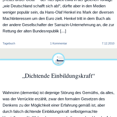
„wie Deutschland schafft sich ab!“, dürfte aber in den Medien
weniger populär sein, da Hans-Olaf Henkel ins Mark der diversen
Machtinteressen um den Euro zielt. Henkel tritt in dem Buch als
der andere Gesellschafter der Sarrazin-Unternehmung an, die zur
Rettung der alten Bundesrepublik […]
zu
Tagebuch
1 Kommentar
7.12.2010
„Rettet
unser
Geld“
„Dichtende Einbildungskraft“
Wahnsinn (dementia) ist diejenige Störung des Gemüths, da alles,
was der Verrückte erzählt, zwar den formalen Gesetzen des
Denkens zu der Möglichkeit einer Erfahrung gemäß ist, aber
durch falsch dichtende Einbildungskraft selbstgemachte