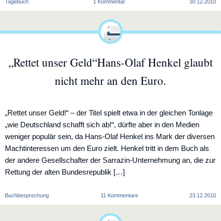
zu
Tagebuch
1 Kommentar
30.12.2010
„Islamophobia
machine“
„Rettet unser Geld“Hans-Olaf Henkel glaubt
nicht mehr an den Euro.
„Rettet unser Geld!“ – der Titel spielt etwa in der gleichen Tonlage
„wie Deutschland schafft sich ab!“, dürfte aber in den Medien
weniger populär sein, da Hans-Olaf Henkel ins Mark der diversen
Machtinteressen um den Euro zielt. Henkel tritt in dem Buch als
der andere Gesellschafter der Sarrazin-Unternehmung an, die zur
Rettung der alten Bundesrepublik […]
zu
Buchbesprechung
11 Kommentare
23.12.2010
„Rettet
unser