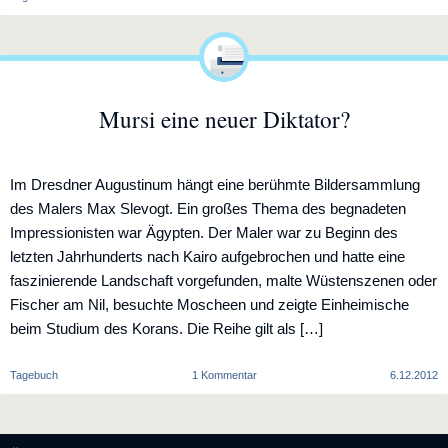
Mursi eine neuer Diktator?
Im Dresdner Augustinum hängt eine berühmte Bildersammlung
des Malers Max Slevogt. Ein großes Thema des begnadeten
Impressionisten war Ägypten. Der Maler war zu Beginn des
letzten Jahrhunderts nach Kairo aufgebrochen und hatte eine
faszinierende Landschaft vorgefunden, malte Wüstenszenen oder
Fischer am Nil, besuchte Moscheen und zeigte Einheimische
beim Studium des Korans. Die Reihe gilt als […]
zu
Tagebuch
1 Kommentar
6.12.2012
Mursi
eine
neuer
Diktator?