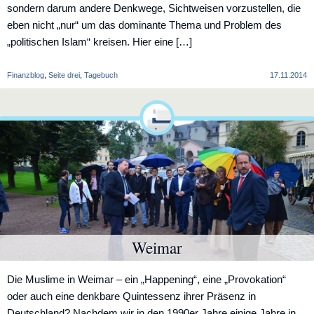
sondern darum andere Denkwege, Sichtweisen vorzustellen, die
eben nicht „nur“ um das dominante Thema und Problem des
„politischen Islam“ kreisen. Hier eine […]
Finanzblog
,
Seite drei
,
Tagebuch
17.11.2014
Weimar
Die Muslime in Weimar – ein „Happening“, eine „Provokation“
oder auch eine denkbare Quintessenz ihrer Präsenz in
Deutschland? Nachdem wir in den 1990er Jahre einige Jahre in