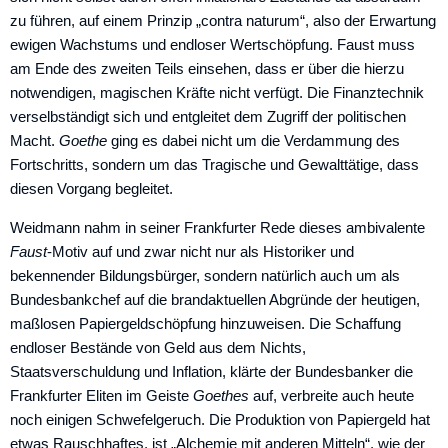
zu führen, auf einem Prinzip „contra naturum“, also der Erwartung
ewigen Wachstums und endloser Wertschöpfung. Faust muss
am Ende des zweiten Teils einsehen, dass er über die hierzu
notwendigen, magischen Kräfte nicht verfügt. Die Finanztechnik
verselbständigt sich und entglei­tet dem Zugriff der politischen
Macht.
Goethe
ging es dabei nicht um die Verdammung des
Fortschritts, sondern um das Tragische und Gewalttätige, dass
diesen Vorgang begleitet.
Weidmann nahm in seiner Frankfurter Rede dieses ambivalente
Faust
-Motiv auf und zwar nicht nur als Historiker und
bekennender Bildungsbürger, sondern natürlich auch um als
Bundesbankchef auf die brandaktuellen Abgrün­de der heutigen,
maßlosen Papiergeldschöpfung hinzuweisen. Die Schaffung
endloser Bestände von Geld aus dem Nichts,
Staatsverschuldung und Inflation, klärte der Bundesbanker die
Frankfurter Eliten im Geiste
Goethes
auf, verbreite auch heute
noch einigen Schwefelgeruch. Die Produktion von Papiergeld hat
etwas Rauschhaftes, ist „Alchemie mit anderen Mitteln“, wie der