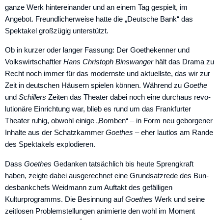
ganze Werk hintereinander und an einem Tag gespielt, im
Angebot. Freundlicherweise hatte die „Deutsche Bank“ das
Spektakel großzü­gig unterstützt.
Ob in kurzer oder langer Fassung: Der Goethekenner und
Volkswirtschaftler
Hans Christoph Binswanger
hält das Drama zu
Recht noch immer für das modernste und aktuellste, das wir zur
Zeit in deutschen Häusern spielen können. Während zu
Goethe
und
Schillers
­Zeiten das Theater dabei noch eine durchaus revo­
lutionäre Einrichtung war, blieb es rund um das Frankfurter
Theater ruhig, obwohl einige „Bomben“ – in Form neu geborgener
Inhalte aus der Schatzkammer
Goethes
– eher lautlos am Rande
des Spektakels explodieren.
Dass
Goethes
Gedanken tatsächlich bis heute Sprengkraft
haben, zeigte ­dabei ausgerechnet eine Grundsatzrede des Bun­
desbankchefs Weidmann zum Auftakt des gefälligen
Kulturprogramms. Die Besinnung auf
Goethes
Werk und seine
zeitlosen Problemstellungen animierte den wohl im Moment