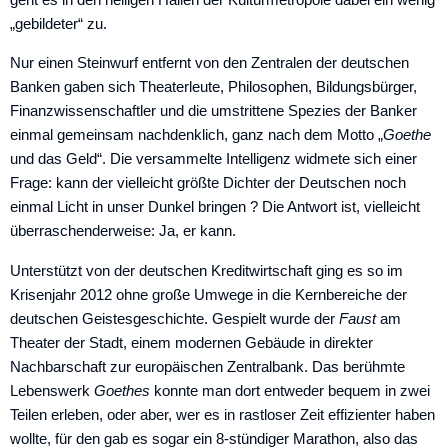
„gebildeter“ zu.
Nur einen Steinwurf entfernt von den Zentralen der deutschen
Banken gaben sich Theaterleute, Philosophen, Bil­dungs­bür­ger,
Finanzwissenschaftler und die umstrittene Spezies der Banker
einmal gemeinsam nachdenklich, ganz nach dem Motto „
Goethe
und das Geld“. Die versammelte Intelligenz widmete sich ­einer
Frage: kann der vielleicht größte Dichter der Deutschen noch
einmal Licht in unser Dunkel bringen ? Die Antwort ist, vielleicht
überraschenderweise: Ja, er kann.
Unterstützt von der deutschen Kreditwirtschaft ging es so im
Krisenjahr 2012 ohne große Umwege in die Kernbereiche der
deutschen ­Geistesgeschichte. Gespielt wurde der
Faust
am
Theater der Stadt, einem modernen Gebäude in direkter
Nachbarschaft zur europäischen Zentralbank. Das berühmte
Lebenswerk
Goethes
konnte man dort entweder bequem in zwei
Teilen erleben, oder aber, wer es in rastloser Zeit effizienter haben
wollte, für den gab es sogar ein 8-stündi­ger Marathon, also das