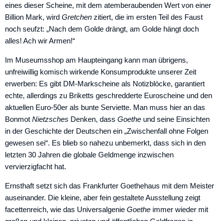
eines dieser Scheine, mit dem atemberau­benden Wert von einer
Billion Mark, wird
Gretchen
zitiert, die im ersten Teil des Faust
noch seufzt: „Nach dem ­Golde drängt, am Golde hängt doch
alles! Ach wir Armen!“
Im Museumsshop am Haupteingang kann man übrigens,
unfreiwillig komisch wirkende Konsumprodukte unserer Zeit
erwerben: Es gibt DM-Markscheine als Notizblöcke, garantiert
echte, allerdings zu Briketts geschredderte Euroscheine und den
aktuellen Euro-50er als bunte Serviette. Man muss hier an das
Bonmot
Nietzsches
Denken, dass
Goethe
und seine Einsichten
in der Geschichte der Deutschen ein „Zwischenfall ohne Folgen
gewesen sei“. Es blieb so nahezu unbemerkt, dass sich in den
letzten 30 Jahren die globale Geldmenge inzwischen
vervierzigfacht hat.
Ernsthaft setzt sich das Frankfurter Goethehaus mit dem Meister
auseinander. Die kleine, aber fein gestaltete Ausstellung zeigt
facettenreich, wie das Universalgenie
Goethe
immer wieder mit