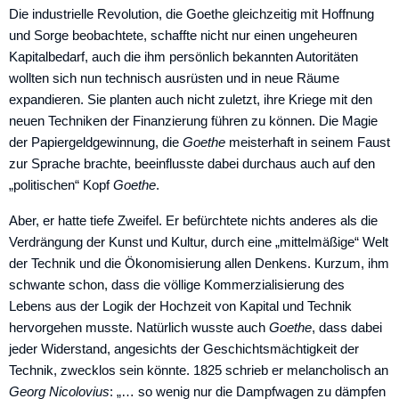
Die industrielle Revolution, die Goethe gleichzeitig mit Hoffnung
und Sorge beobachtete, schaffte nicht nur einen ungeheuren
Kapitalbedarf, auch die ihm persönlich bekannten Autoritäten
wollten sich nun technisch ausrüsten und in neue Räume
expandieren. Sie planten auch nicht zuletzt, ihre Kriege mit den
neuen Techniken der Finanzierung führen zu können. Die Magie
der Papiergeldgewinnung, die
Goethe
meisterhaft in seinem Faust
zur Sprache brachte, beeinflusste dabei durchaus auch auf den
„politischen“ Kopf
Goethe
.
Aber, er hatte tiefe Zweifel. Er befürch­tete nichts anderes als die
Verdrängung der Kunst und Kultur, durch eine „mittelmäßige“ Welt
der Technik und die Ökonomisierung allen Denkens. Kurzum, ihm
schwante schon, dass die völlige Kommerzialisierung des
Lebens aus der Logik der Hochzeit von Kapital und Technik
hervorgehen musste. Natürlich wusste auch
Goethe
, dass dabei
jeder Widerstand, angesichts der Geschichtsmäch­tigkeit der
Technik, zwecklos sein könnte. 1825 schrieb er melancholisch an
Georg Nicolovius
: „… so wenig nur die Dampfwagen zu dämpfen