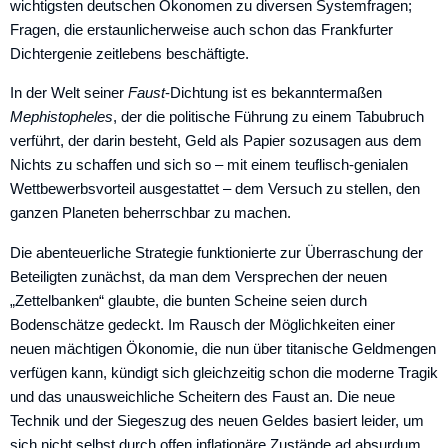
wichtigsten deutschen Ökonomen zu diversen Systemfragen;
Fragen, die erstaunlicherweise auch schon das Frankfurter
Dichtergenie zeitlebens beschäftigte.
In der Welt seiner
Faust
-Dichtung ist es bekanntermaßen
Mephistopheles
, der die politische Führung zu einem Tabubruch
verführt, der darin besteht, Geld als Papier sozusagen aus dem
Nichts zu schaffen und sich so – mit einem teuflisch-genialen
Wettbewerbsvorteil ausgestattet – dem Versuch zu stellen, den
ganzen Planeten beherrschbar zu machen.
Die abenteuerliche Strategie funktionierte zur Überraschung der
Beteiligten zunächst, da man dem Versprechen der neuen
„Zettelbanken“ glaubte, die bunten Scheine seien durch
Bodenschätze gedeckt. Im Rausch der Möglichkeiten einer
neuen mächtigen Ökonomie, die nun über titanische Geldmengen
verfügen kann, kündigt sich gleichzeitig schon die moderne Tragik
und das unausweich­liche Scheitern des Faust an. Die neue
Technik und der Siegeszug des neuen Geldes basiert leider, um
sich nicht selbst durch offen inflationäre Zustände ad absurdum