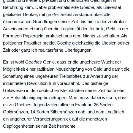
großen und kleinen, privaten und öffent­lichen Geldfragen in
Berührung kam. Dabei problematisierte
Goethe
, als universal
gebildeter Denker, mit großer Selbstverständlichkeit alle
ökonomischen Grundfragen seiner Zeit, bis hin zu der zentralen
Auseinandersetzung über die Legitimität der Technik, Geld, in der
Form von Papiergeld, praktisch aus dem Nichts zu schaffen. Als
politischer Praktiker meidet Goethe gleichzeitig die Utopien seiner
Zeit oder gänzlich realitätsferne Überlegungen.
Es ist wohl
Goethes
Genie, dass er die ungeheure Wucht der
Möglichkeit einer radikalen Neuschöpfung von Geld und damit die
Schaffung eines ungeheuren Treibstoffes zur Anheizung der
industri­ellen Revolution früh vorausahnt. Das bisherige
Geldwesen in den deutschen Kleinstaaten seiner Zeit hatte eher
zur Entschleunigung beigetragen. Man muss dabei wissen, dass
es zu Goethes Jugend­zeiten allein in Frankfurt 26 Sorten
Goldmünzen, 14 Sorten Silbermünzen gab, und damit natürlich
ein ungeheurer Veränderungsdruck auf die monetären
Gepflogenheiten seiner Zeit herrschte.