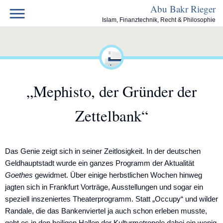
Skip
Abu Bakr Rieger
to
Islam, Finanztechnik, Recht & Philosophie
content
„Mephisto, der Gründer der
Zettelbank“
Das Genie zeigt sich in seiner Zeitlosigkeit. In der deutschen
Geldhauptstadt wurde ein ganzes Programm der Aktualität
Goethes
gewidmet. Über einige herbstlichen Wochen hinweg
jagten sich in Frankfurt Vorträge, Ausstellungen und sogar ein
speziell inszeniertes Theaterprogramm. Statt „Occupy“ und wilder
Randale, die das Bankenviertel ja auch schon erleben musste,
geht es in den heiligen Hallen der Kulturmetropole dabei ein wenig