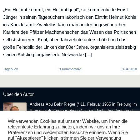
„Ein Helmut kommt, ein Helmut geht“, so kommentierte Ernst
Jünger in seinen Tagebüchern lakonisch den Eintritt Helmut Kohls
ins Kanzleramt. Zweifellos kann man an der ungewöhnlichen
Karriere des Pfälzer Machtmenschen das Wesen des Politischen
selbst studieren. Kohl, über Jahrzehnte unterschätzt und das
große Feindbild der Linken der 80er Jahre, organisierte zielstrebig
seinen Aufstieg, organisierte Netzwerke […]
zu
Tagebuch
3 Kommentare
3.04.2010
„Ein
Helmut
kommt,
ein
Über den Autor
Helmut
geht“
Andreas Abu Bakr Rieger (* 11. Februar 1965 in Freiburg im
Breisgau als Andreas Rieger) ist ein deutscher Jurist und
Publizist. Er ist Herausgeber der
Islamischen Zeitung
und
Wir verwenden Cookies auf unserer Website, um Ihnen die
Mitbegründer der
European Muslim Union
.
relevanteste Erfahrung zu bieten, indem wir uns an Ihre
Präferenzen und wiederholten Besuche erinnern. Wenn Sie
Weitere Seiten
auf "Akzeptieren" klicken, stimmen Sie der Verwendung