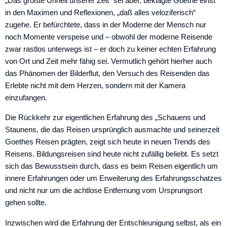
„Das größte Unheil unserer Zeit“ sei aber, beklagte Goethe einst
in den ­Maximen und Reflexionen, „daß alles ­veloziferisch“
zugehe. Er befürchtete, dass in der Moderne der Mensch nur
noch Momente verspeise und – obwohl der moderne Reisende
zwar rastlos unterwegs ist – er doch zu keiner echten Erfahrung
von Ort und Zeit mehr fähig sei. Vermutlich gehört hierher auch
das Phä­nomen der Bilderflut, den Versuch des Reisenden das
Erlebte nicht mit dem Herzen, sondern mit der Kamera
einzufangen.
Die Rückkehr zur eigentlichen Erfahrung des „Schauens und
Staunens, die das Reisen ursprünglich ausmachte und seinerzeit
Goethes Reisen prägten, zeigt sich heute in neuen Trends des
Reisens. Bildungsreisen sind heute nicht zufällig beliebt. Es setzt
sich das Bewusstsein durch, dass es beim Reisen eigentlich um
innere Erfahrungen oder um Erweiterung des Erfahrungsschatzes
und nicht nur um die achtlose Entfernung vom Ursprungsort
gehen sollte.
Inzwischen wird die Erfahrung der Entschleunigung selbst, als ein