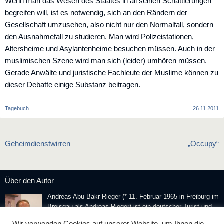
Wenn man das Wesen des Staates in all seinen Schattierungen
begreifen will, ist es notwendig, sich an den Rändern der
Gesellschaft umzusehen, also nicht nur den Normalfall, sondern
den Ausnahmefall zu studieren. Man wird Polizeistationen,
Altersheime und Asylantenheime besuchen müssen. Auch in der
muslimischen Szene wird man sich (leider) umhören müssen.
Gerade Anwälte und juristische Fachleute der Muslime können zu
dieser Debatte einige Substanz beitragen.
Tagebuch
26.11.2011
Beitragsnavigation
Geheimdienstwirren
„Occupy“
Über den Autor
Andreas Abu Bakr Rieger (* 11. Februar 1965 in Freiburg im
Breisgau als Andreas Rieger) ist ein deutscher Jurist und
Publizist. Er ist Herausgeber der
Islamischen Zeitung
und