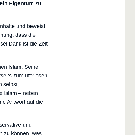
sein Eigentum zu
Inhalte und beweist
inung, dass die
ei Dank ist die Zeit
hen Islam. Seine
rseits zum uferlosen
 selbst,
he Islam – neben
ne Antwort auf die
servative und
gen zu können, was