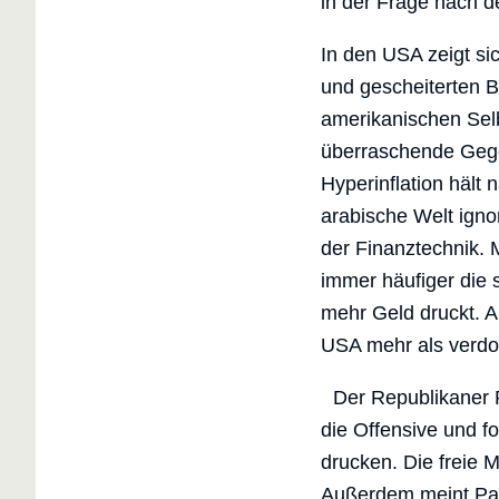
in der Frage nach d
In den USA zeigt s
und gescheiterten B
amerikanischen Selb
überraschende Gegen
Hyperinflation hält
arabische Welt igno
der Finanztechnik. 
immer häufiger die 
mehr Geld druckt. A
USA mehr als verdo
Der Republikaner R
die Offensive und fo
drucken. Die freie M
Außerdem meint Pau