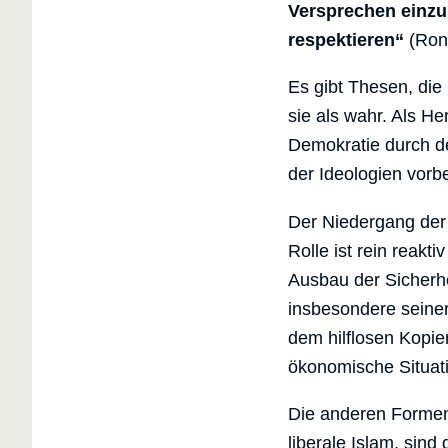
Versprechen einzuh
respektieren“
(Ron
Es gibt Thesen, die
sie als wahr. Als H
Demokratie durch de
der Ideologien vorbe
Der Niedergang der I
Rolle ist rein reakt
Ausbau der Sicherhe
insbesondere seiner
dem hilflosen Kopie
ökonomische Situat
Die anderen Formen
liberale Islam, sin