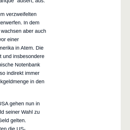
anque“ äußert, aus.
m verzweifelten
terwerfen. In dem
n, wachsen aber auch
vor einer
merika in Atem. Die
pt und insbesondere
anische Notenbank
so indirekt immer
ankgeldmenge in den
USA gehen nun in
eld seiner Wahl zu
Geld gelten.
ten die US-