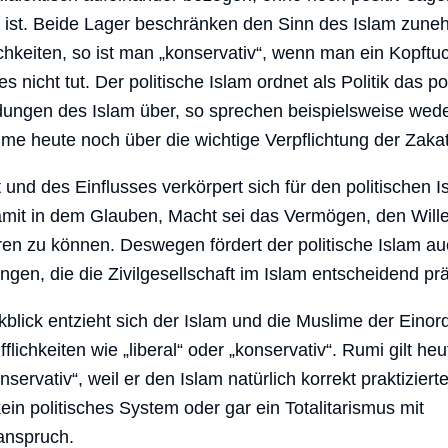
 ist. Beide Lager beschränken den Sinn des Islam zuneh
chkeiten, so ist man „konservativ“, wenn man ein Kopftuc
s nicht tut. Der politische Islam ordnet als Politik das po
dungen des Islam über, so sprechen beispielsweise wede
lime heute noch über die wichtige Verpflichtung der Zaka
und des Einflusses verkörpert sich für den politischen I
mit in dem Glauben, Macht sei das Vermögen, den Willen
eren zu können. Deswegen fördert der politische Islam a
ngen, die die Zivilgesellschaft im Islam entscheidend pr
kblick entzieht sich der Islam und die Muslime der Einor
lichkeiten wie „liberal“ oder „konservativ“. Rumi gilt heut
nservativ“, weil er den Islam natürlich korrekt praktizier
in politisches System oder gar ein Totalitarismus mit
anspruch.