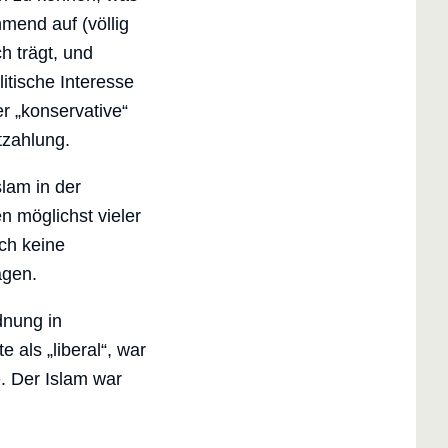
mend auf (völlig
h trägt, und
litische Interesse
r „konservative“
tzahlung.
slam in der
 möglichst vieler
uch keine
ägen.
dnung in
e als „liberal“, war
te. Der Islam war