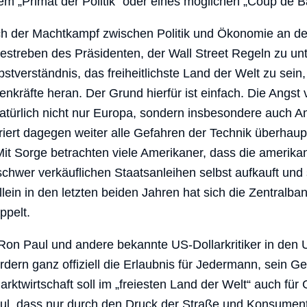
em „Primat der Politik“ oder eines möglichen „Coup de B
ich der Machtkampf zwischen Politik und Ökonomie an de
estreben des Präsidenten, der Wall Street Regeln zu un
stverständnis, das freiheitlichste Land der Welt zu sei
kräfte heran. Der Grund hierfür ist einfach. Die Angst 
 natürlich nicht nur Europa, sondern insbesondere auch A
riert dagegen weiter alle Gefahren der Technik überhau
Mit Sorge betrachten viele Amerikaner, dass die amerik
schwer verkäuflichen Staatsanleihen selbst aufkauft und 
llein in den letzten beiden Jahren hat sich die Zentralb
ppelt.
on Paul und andere bekannte US-Dollarkritiker in den 
rdern ganz offiziell die Erlaubnis für Jedermann, sein G
arktwirtschaft soll im „freiesten Land der Welt“ auch für 
l, dass nur durch den Druck der Straße und Konsumen