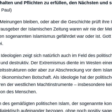
alten und Pflichten zu erfüllen, den Nächsten und 
 Paul)
 Meinungen bleiben, oder aber die Geschichte prüft ihre 
erausgeber der Islamischen Zeitung waren wir nie der Me
n sogenannten Islamismus gefährdet war oder ist. Gott s
i.
deologien zeigt sich natürlich auch im Feld des politisc
iv und destruktiv. Der Extremismus diente im Westen eine
itsstrukturen oder aber zur Abschreckung vor dem Islam
 ökonomischen Botschaft. Als Ideologie hat der politisc
ren der westlichen Machtinstrumente – insbesondere kei
ion des Menschen.
 des gemäßigten politischen Islam, der sogenannte kon
d dialektisch aufeinander bezogen, ohne noch positiv sa