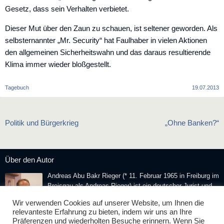
Gesetz, dass sein Verhalten verbietet.
Dieser Mut über den Zaun zu schauen, ist seltener geworden. Als
selbsternannter „Mr. Security“ hat Faulhaber in vielen Aktionen
den allgemeinen Sicherheitswahn und das daraus resultierende
Klima immer wieder bloßgestellt.
Tagebuch
19.07.2013
Beitragsnavigation
Politik und Bürgerkrieg
„Ohne Banken?“
Über den Autor
Andreas Abu Bakr Rieger (* 11. Februar 1965 in Freiburg im
Breisgau als Andreas Rieger) ist ein deutscher Jurist und
Publizist. Er ist Herausgeber der
Islamischen Zeitung
und
Wir verwenden Cookies auf unserer Website, um Ihnen die
Mitbegründer der
European Muslim Union
.
relevanteste Erfahrung zu bieten, indem wir uns an Ihre
Präferenzen und wiederholten Besuche erinnern. Wenn Sie